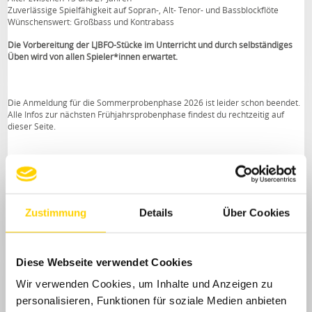
Zuverlässige Spielfähigkeit auf Sopran-, Alt- Tenor- und Bassblockflöte
Wünschenswert: Großbass und Kontrabass
Die Vorbereitung der LJBFO-Stücke im Unterricht und durch selbständiges
Üben wird von allen Spieler*innen erwartet.
Die Anmeldung für die Sommerprobenphase 2026 ist leider schon beendet.
Alle Infos zur nächsten Frühjahrsprobenphase findest du rechtzeitig auf
dieser Seite.
GOOD NEWS!
Zustimmung
Details
Über Cookies
Preisträger beim Internationalen Jugend-
Händelwettbewerb in Karlsruhe
Diese Webseite verwendet Cookies
Am Samstag, den 10.01.2026 überzeugte das Hauptorchester beim
Wir verwenden Cookies, um Inhalte und Anzeigen zu
Internationalen Händel-Jugendwettbewerb in Karlsruhe:
personalisieren, Funktionen für soziale Medien anbieten
"Eine Überraschung bietet das Landesjugend-Blockflötenorchester Baden-