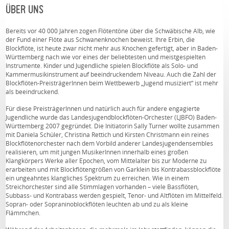
ÜBER UNS
Bereits vor 40 000 Jahren zogen Flötentöne über die Schwäbische Alb, wie
der Fund einer Flöte aus Schwanenknochen beweist. Ihre Erbin, die
Blockflöte, ist heute zwar nicht mehr aus Knochen gefertigt, aber in Baden-
Württemberg nach wie vor eines der beliebtesten und meistgespielten
Instrumente. Kinder und Jugendliche spielen Blockflöte als Solo- und
Kammermusikinstrument auf beeindruckendem Niveau. Auch die Zahl der
Blockflöten-PreisträgerInnen beim Wettbewerb „Jugend musiziert“ ist mehr
als beeindruckend.
Für diese PreisträgerInnen und natürlich auch für andere engagierte
Jugendliche wurde das Landesjugendblockflöten-Orchester (LJBFO) Baden-
Württemberg 2007 gegründet. Die Initiatorin Sally Turner wollte zusammen
mit Daniela Schüler, Christina Rettich und Kirsten Christmann ein reines
Blockflötenorchester nach dem Vorbild anderer Landesjugendensembles
realisieren, um mit jungen MusikerInnen innerhalb eines großen
Klangkörpers Werke aller Epochen, vom Mittelalter bis zur Moderne zu
erarbeiten und mit Blockflötengrößen von Garklein bis Kontrabassblockflöte
ein ungeahntes klangliches Spektrum zu erreichen. Wie in einem
Streichorchester sind alle Stimmlagen vorhanden – viele Bassflöten,
Subbass- und Kontrabass werden gespielt, Tenor- und Altflöten im Mittelfeld.
Sopran- oder Sopraninoblockflöten leuchten ab und zu als kleine
Flämmchen.