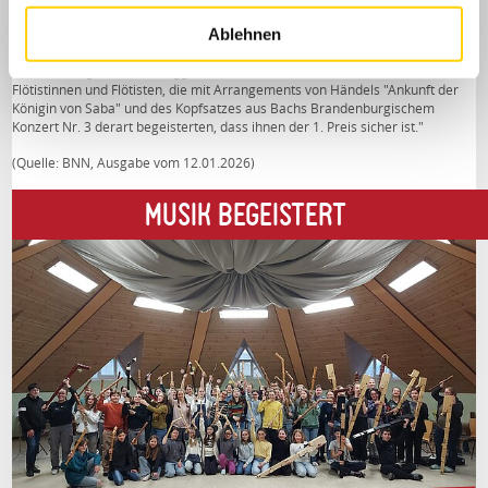
Internationalen Händel-Jugendwettbewerb in Karlsruhe:
Ablehnen
"Eine Überraschung bietet das Landesjugend-Blockflötenorchester Baden-
Württemberg (Bettina Haugg-Scheu, Daniela Schüler) mit seinen 40
Flötistinnen und Flötisten, die mit Arrangements von Händels "Ankunft der
Königin von Saba" und des Kopfsatzes aus Bachs Brandenburgischem
Konzert Nr. 3 derart begeisterten, dass ihnen der 1. Preis sicher ist."
(Quelle: BNN, Ausgabe vom 12.01.2026)
MUSIK BEGEISTERT